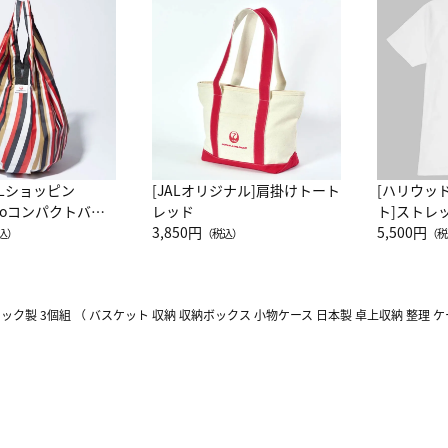
ALショッピン
[JALオリジナル]肩掛けトート
[ハリウッ
attoコンパクトバッ
レッド
ト]ストレ
JAL客室乗務員
3,850円
ーネック別
5,500円
込）
（税込）
（税
カーフ柄
ク製 3個組 （ バスケット 収納 収納ボックス 小物ケース 日本製 卓上収納 整理 ケ