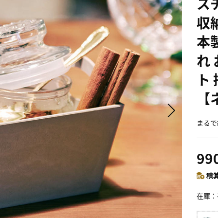
ス
収
本
れ
ト
【
まるで
99
積算
在庫