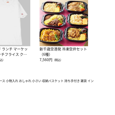
JAL特製
レー 200
10,800円
（
ド ランチ マーケッ
新千歳空港発 冷凍空弁セット
ッチフライス クル
（6種）
注半袖Ｔシャツ
7,560円
込）
（税込）
ース 小物入れ おしゃれ 小さい 収納バスケット 持ち手付き 雑貨 イン