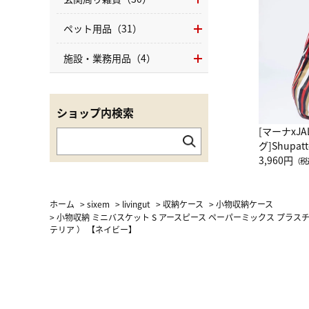
ペット用品（31）
施設・業務用品（4）
ショップ内検索
[マーナxJ
グ]Shup
グ Drop 
3,960円
（税
（LC）ス
ホーム
>
sixem
>
livingut
>
収納ケース
>
小物収納ケース
>
小物収納 ミニバスケット S アースピース ペーパーミックス プラスチッ
テリア ） 【ネイビー】