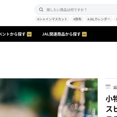
#シャインマスカット
#財布
#JALカレンダー
ベントから探す
JAL関連商品から探す
s
小
ス