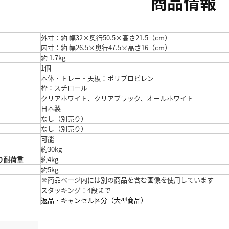
商品情報
外寸：約 幅32×奥行50.5×高さ21.5（cm）
内寸：約 幅26.5×奥行47.5×高さ16（cm）
約 1.7kg
1個
本体・トレー・天板：ポリプロピレン
枠：スチロール
クリアホワイト、クリアブラック、オールホワイト
日本製
なし（別売り）
なし（別売り）
可能
約30kg
り耐荷重
約4kg
約5kg
※商品ページ内には別の商品を含む画像を使用しています
スタッキング：4段まで
返品・キャンセル区分（大型商品）