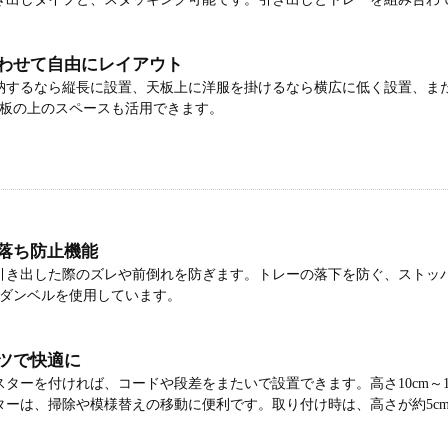
わせて自由にレイアウト
納するなら縦長に設置、天板上に洋服を掛けるなら横広に低く設置、ま
天板の上のスペースも活用できます。
落ち防止機能
引き出した際のズレや前倒れを防ぎます。トレーの落下を防ぐ、ストッ
のダンベルを使用しています。
ツで快適に
ターを付ければ、コードや段差をまたいで設置できます。高さ10cm～12
ターは、掃除や模様替えの移動に便利です。取り付け時は、高さが約5c