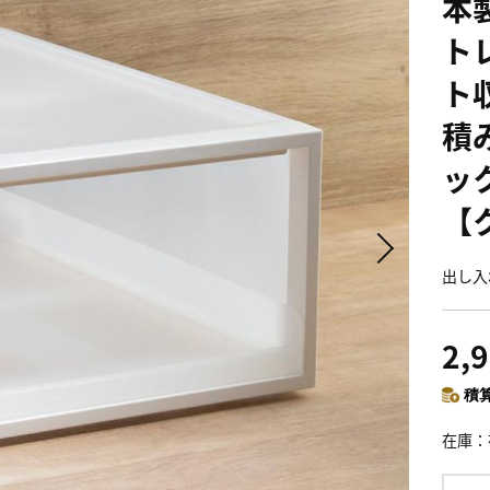
本
ト
ト
積
ッ
【
出し入
2,
積算
在庫