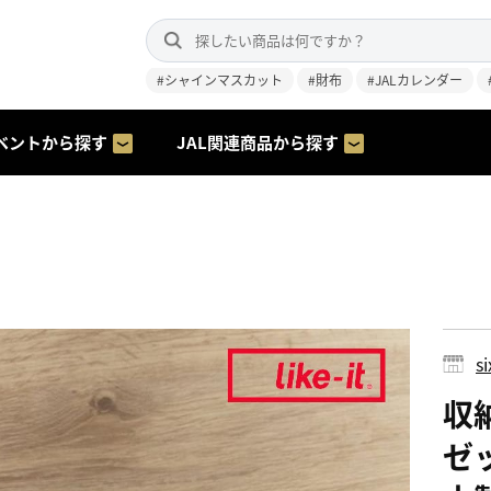
#シャインマスカット
#財布
#JALカレンダー
ベントから探す
JAL関連商品から探す
s
収
ゼッ