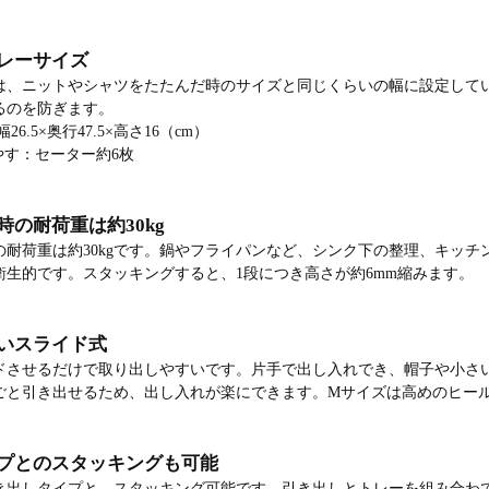
レーサイズ
は、ニットやシャツをたたんだ時のサイズと同じくらいの幅に設定して
るのを防ぎます。
6.5×奥行47.5×高さ16（cm）
やす：セーター約6枚
の耐荷重は約30kg
の耐荷重は約30kgです。鍋やフライパンなど、シンク下の整理、キッ
衛生的です。スタッキングすると、1段につき高さが約6mm縮みます。
いスライド式
ドさせるだけで取り出しやすいです。片手で出し入れでき、帽子や小さ
ごと引き出せるため、出し入れが楽にできます。Mサイズは高めのヒー
プとのスタッキングも可能
き出しタイプと、スタッキング可能です。引き出しとトレーを組み合わ