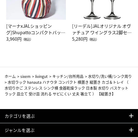
[マーナxJALショッピン
[リーデル]JALオリジナル オヴ
グ]Shupattoコンパクトバッグ
ァチュア ワイングラス2脚セッ
Drop JAL客室乗務員（LC）ス
3,960円
ト（レッドワイン）
5,280円
（税込）
（税込）
カーフ柄
ホーム
>
sixem
>
livingut
>
キッチン/台所用品
>
水切り/洗い桶/シンク周り
>
水切ラック hanauta ハナウタ コンパクト 横置き 縦置き カゴ＆トレイ （
水切りかご ステンレス シンク横 食器乾燥ラック 日本製 水切り バスケット
ラック 皿立て 受け皿 流れる サビにくい 丈夫 箸立て ） 【縦置き】
カテゴリを選ぶ
ジャンルを選ぶ