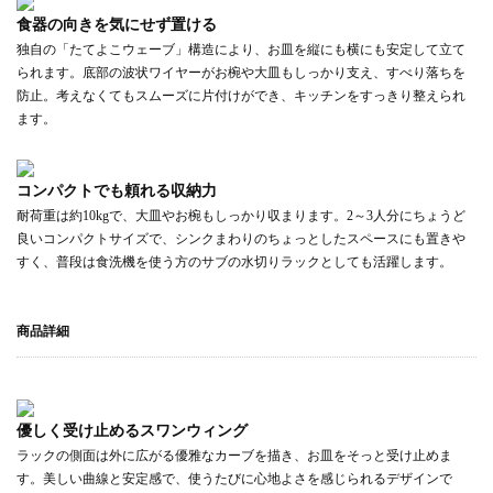
食器の向きを気にせず置ける
独自の「たてよこウェーブ」構造により、お皿を縦にも横にも安定して立て
られます。底部の波状ワイヤーがお椀や大皿もしっかり支え、すべり落ちを
防止。考えなくてもスムーズに片付けができ、キッチンをすっきり整えられ
ます。
コンパクトでも頼れる収納力
耐荷重は約10kgで、大皿やお椀もしっかり収まります。2～3人分にちょうど
良いコンパクトサイズで、シンクまわりのちょっとしたスペースにも置きや
すく、普段は食洗機を使う方のサブの水切りラックとしても活躍します。
商品詳細
優しく受け止めるスワンウィング
ラックの側面は外に広がる優雅なカーブを描き、お皿をそっと受け止めま
す。美しい曲線と安定感で、使うたびに心地よさを感じられるデザインで