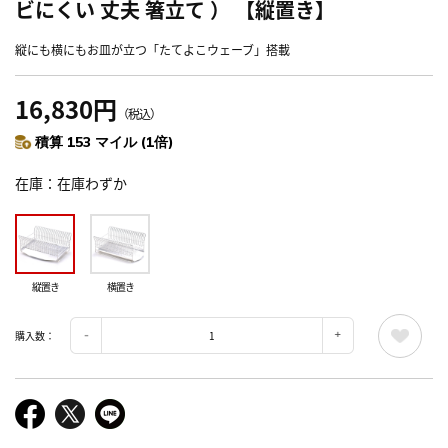
ビにくい 丈夫 箸立て ） 【縦置き】
縦にも横にもお皿が立つ「たてよこウェーブ」搭載
16,830円
（税込）
積算 153 マイル (1倍)
在庫
在庫わずか
縦置き
横置き
購入数：