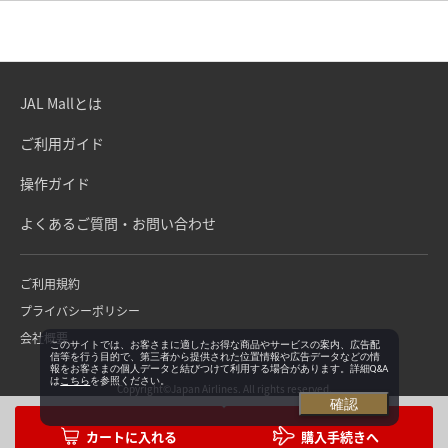
JAL Mallとは
ご利用ガイド
操作ガイド
よくあるご質問・お問い合わせ
ご利用規約
プライバシーポリシー
会社概要
このサイトでは、お客さまに適したお得な商品やサービスの案内、広告配
信等を行う目的で、第三者から提供された位置情報や広告データなどの情
報をお客さまの個人データと結びつけて利用する場合があります。詳細Q&A
は
こちら
を参照ください。
Copyright©Japan Airlines. All rights reserved.
確認
購入手続きへ