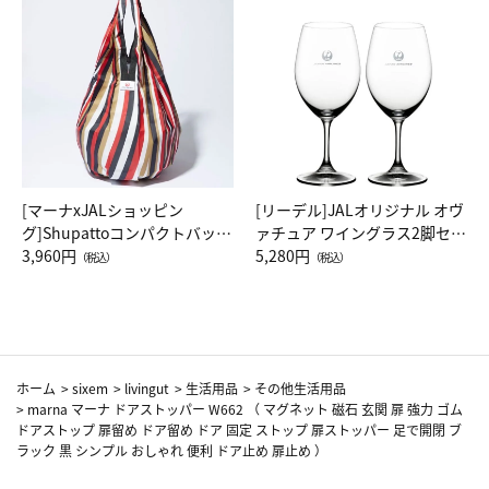
[マーナxJALショッピン
[リーデル]JALオリジナル オヴ
グ]Shupattoコンパクトバッグ
ァチュア ワイングラス2脚セッ
Drop JAL客室乗務員（LC）ス
3,960円
ト（レッドワイン）
5,280円
（税込）
（税込）
カーフ柄
ホーム
>
sixem
>
livingut
>
生活用品
>
その他生活用品
>
marna マーナ ドアストッパー W662 （ マグネット 磁石 玄関 扉 強力 ゴム
ドアストップ 扉留め ドア留め ドア 固定 ストップ 扉ストッパー 足で開閉 ブ
ラック 黒 シンプル おしゃれ 便利 ドア止め 扉止め ）