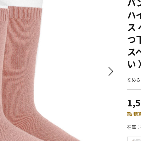
バ
ハ
ス
つ
ス
い 
なめら
1,
積算
在庫