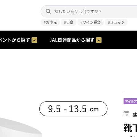
#お中元
#日傘
#ワイン福袋
#リュック
ベントから探す
JAL関連商品から探す
s
靴下