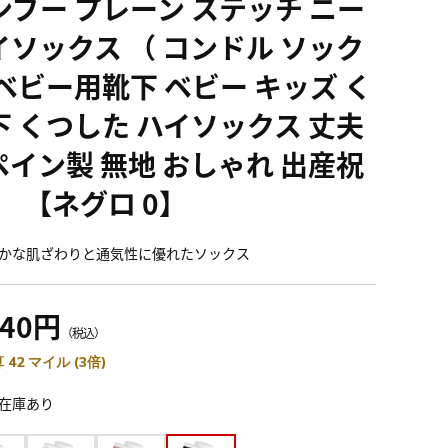
ンブー プレーン ステッチ ニー
イソックス （ コンドル ソック
 ベビー用靴下 ベビー キッズ く
下 くつした ハイソックス 丈夫
ペイン製 無地 おしゃれ 出産祝
） 【ネグロ 0】
かな肌ざわりと通気性に優れたソックス
540円
（税込）
 42 マイル (3倍)
在庫あり