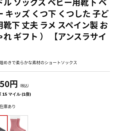
ドル ソックス ベビー用靴下 ベ
ー キッズ くつ下 くつした 子ど
用靴下 丈夫 ラメ スペイン製 お
ゃれ ギフト ） 【アンスラサイ
】
煌めきで柔らかな素材のショートソックス
650円
（税込）
 15 マイル (1倍)
在庫あり