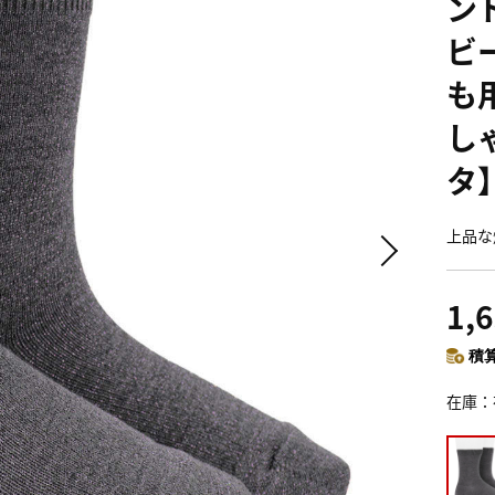
ン
ビ
も
し
タ
上品な
1,
積算
在庫