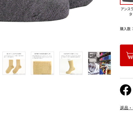
アンス
タ
購入数
返品・