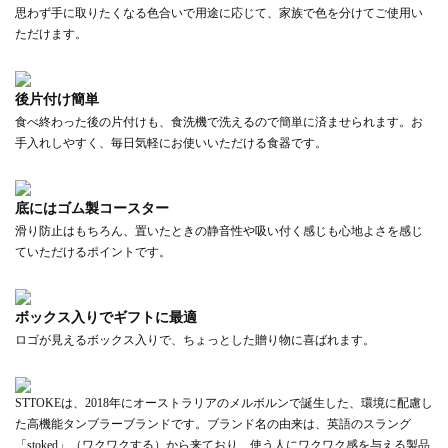
思わず手に取りたくなる色合いで用途に応じて、家族で色を分けてご使用い
ただけます。
後片付け簡単
食べ終わった後の片付けも、食洗機で洗えるので簡単に済ませられます。お
手入れしやすく、毎日気軽にお使いいただける食器です。
底にはゴム製コースター
滑り防止はもちろん、置いたときの静音性や吸い付く感じも心地よさを感じ
ていただけるポイントです。
ボックス入りでギフトに最適
ロゴが見えるボックス入りで、ちょっとした贈り物に喜ばれます。
STTOKEは、2018年にオーストラリアのメルボルンで誕生した、環境に配慮し
た高機能タンブラーブランドです。ブランド名の由来は、英語のスラング
「stoked」（ワクワクする）から来ており、使う人にワクワク感を与える製品