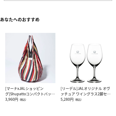
あなたへのおすすめ
[マーナxJALショッピン
[リーデル]JALオリジナル オヴ
グ]Shupattoコンパクトバッグ
ァチュア ワイングラス2脚セッ
Drop JAL客室乗務員（LC）ス
3,960円
ト（レッドワイン）
5,280円
（税込）
（税込）
カーフ柄