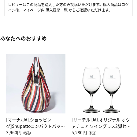
レビューはこの商品を購入した方のみ投稿いただけます。購入商品はログ
イン後、マイページ内
購入履歴一覧
からご確認いただけます。
あなたへのおすすめ
[マーナxJALショッピン
[リーデル]JALオリジナル オヴ
グ]Shupattoコンパクトバッグ
ァチュア ワイングラス2脚セッ
Drop JAL客室乗務員（LC）ス
3,960円
ト（レッドワイン）
5,280円
（税込）
（税込）