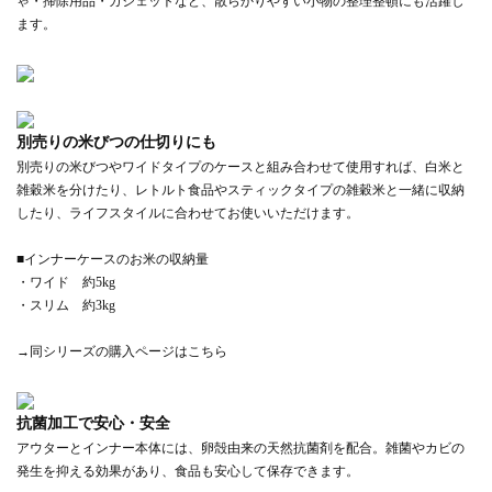
ゃ・掃除用品・ガジェットなど、散らかりやすい小物の整理整頓にも活躍し
ます。
別売りの米びつの仕切りにも
別売りの米びつやワイドタイプのケースと組み合わせて使用すれば、白米と
雑穀米を分けたり、レトルト食品やスティックタイプの雑穀米と一緒に収納
したり、ライフスタイルに合わせてお使いいただけます。
■インナーケースのお米の収納量
・ワイド 約5kg
・スリム 約3kg
→同シリーズの購入ページはこちら
抗菌加工で安心・安全
アウターとインナー本体には、卵殻由来の天然抗菌剤を配合。雑菌やカビの
発生を抑える効果があり、食品も安心して保存できます。