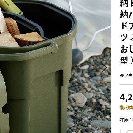
納 
納
ド
ツ
お
型
長尺物
4,
積算
在庫