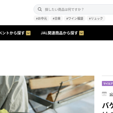
#お中元
#日傘
#ワイン福袋
#リュック
ベントから探す
JAL関連商品から探す
s
バ