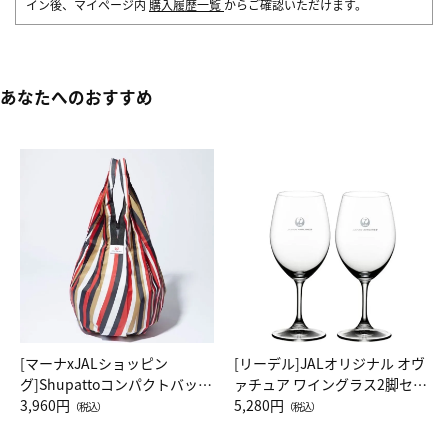
イン後、マイページ内
購入履歴一覧
からご確認いただけます。
あなたへのおすすめ
[マーナxJALショッピン
[リーデル]JALオリジナル オヴ
グ]Shupattoコンパクトバッグ
ァチュア ワイングラス2脚セッ
Drop JAL客室乗務員（LC）ス
3,960円
ト（レッドワイン）
5,280円
（税込）
（税込）
カーフ柄