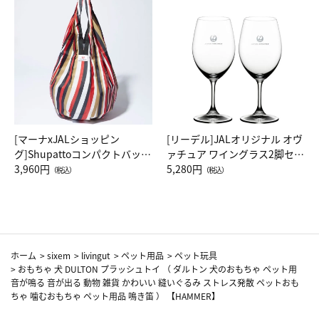
[マーナxJALショッピン
[リーデル]JALオリジナル オヴ
グ]Shupattoコンパクトバッグ
ァチュア ワイングラス2脚セッ
Drop JAL客室乗務員（LC）ス
3,960円
ト（レッドワイン）
5,280円
（税込）
（税込）
カーフ柄
ホーム
>
sixem
>
livingut
>
ペット用品
>
ペット玩具
>
おもちゃ 犬 DULTON プラッシュトイ （ ダルトン 犬のおもちゃ ペット用
音が鳴る 音が出る 動物 雑貨 かわいい 縫いぐるみ ストレス発散 ペットおも
ちゃ 噛むおもちゃ ペット用品 鳴き笛 ） 【HAMMER】