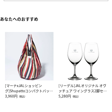
あなたへのおすすめ
[マーナxJALショッピン
[リーデル]JALオリジナル オヴ
グ]Shupattoコンパクトバッグ
ァチュア ワイングラス2脚セッ
Drop JAL客室乗務員（LC）ス
3,960円
ト（レッドワイン）
5,280円
（税込）
（税込）
カーフ柄