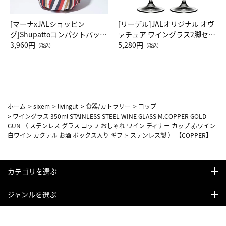
[マーナxJALショッピン
[リーデル]JALオリジナル オヴ
グ]Shupattoコンパクトバッグ
ァチュア ワイングラス2脚セッ
Drop JAL客室乗務員（LC）ス
3,960円
ト（レッドワイン）
5,280円
（税込）
（税込）
カーフ柄
ホーム
>
sixem
>
livingut
>
食器/カトラリー
>
コップ
>
ワイングラス 350ml STAINLESS STEEL WINE GLASS M.COPPER GOLD
GUN （ ステンレス グラス コップ おしゃれ ワイン ディナー カップ 赤ワイン
白ワイン カクテル お酒 ボックス入り ギフト ステンレス製 ） 【COPPER】
カテゴリを選ぶ
ジャンルを選ぶ