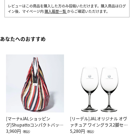
レビューはこの商品を購入した方のみ投稿いただけます。購入商品はログ
イン後、マイページ内
購入履歴一覧
からご確認いただけます。
あなたへのおすすめ
[マーナxJALショッピン
[リーデル]JALオリジナル オヴ
グ]Shupattoコンパクトバッグ
ァチュア ワイングラス2脚セッ
Drop JAL客室乗務員（LC）ス
3,960円
ト（レッドワイン）
5,280円
（税込）
（税込）