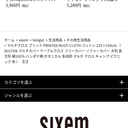
Drop JAL客室乗務員（LC）ス
3,960円
ト（レッドワイン）
5,280円
（税込）
（税込）
カーフ柄
ホーム
>
sixem
>
livingut
>
生活用品
>
その他生活用品
>
マルチクロス プリント PRINTED MULTI CLOTH コットン 225×150cm （
DULTON マルチカバー テーブルクロス フリーカバー ソファーカバー 大判 長
方形 綿100％ バンダナ柄 ボタニカル 多目的 マルチ クロス キャンプ ピクニ
ック 布 ） 【C】
カテゴリを選ぶ
ジャンルを選ぶ