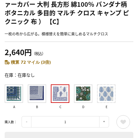
ァーカバー 大判 長方形 綿100％ バンダナ柄
ボタニカル 多目的 マルチ クロス キャンプ ピ
クニック 布 ） 【C】
一枚の布から広がる。模様替えを簡単に楽しめるマルチクロス
2,640円
（税込）
積算 72 マイル (3倍)
在庫
在庫なし
A
B
C
D
E
購入数：