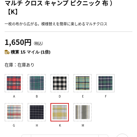
マルチ クロス キャンプ ピクニック 布 ）
【K】
一枚の布から広がる。模様替えを簡単に楽しめるマルチクロス
1,650円
（税込）
積算 15 マイル (1倍)
在庫
在庫あり
A
B
D
E
F
G
H
K
M