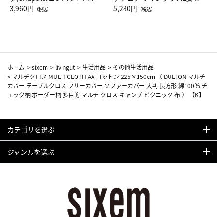
Drop JAL客室乗務員（LC）ス
3,960円
ト（レッドワイン）
5,280円
（税込）
（税込）
カーフ柄
ホーム
>
sixem
>
livingut
>
生活用品
>
その他生活用品
>
マルチクロス MULTI CLOTH AA コットン 225×150cm （ DULTON マルチ
カバー テーブルクロス フリーカバー ソファーカバー 大判 長方形 綿100％ チ
ェック柄 ボーダー柄 多目的 マルチ クロス キャンプ ピクニック 布 ） 【K】
カテゴリを選ぶ
ジャンルを選ぶ