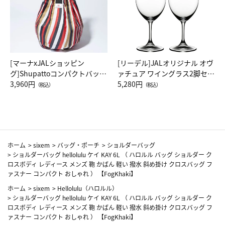
[マーナxJALショッピン
[リーデル]JALオリジナル オヴ
グ]Shupattoコンパクトバッグ
ァチュア ワイングラス2脚セッ
Drop JAL客室乗務員（LC）ス
3,960円
ト（レッドワイン）
5,280円
（税込）
（税込）
カーフ柄
ホーム
>
sixem
>
バッグ・ポーチ
>
ショルダーバッグ
>
ショルダーバッグ hellolulu ケイ KAY 6L （ ハロルル バッグ ショルダー ク
ロスボディ レディース メンズ 鞄 かばん 軽い 撥水 斜め掛け クロスバッグ フ
ァスナー コンパクト おしゃれ ） 【FogKhaki】
ホーム
>
sixem
>
Hellolulu（ハロルル）
>
ショルダーバッグ hellolulu ケイ KAY 6L （ ハロルル バッグ ショルダー ク
ロスボディ レディース メンズ 鞄 かばん 軽い 撥水 斜め掛け クロスバッグ フ
ァスナー コンパクト おしゃれ ） 【FogKhaki】