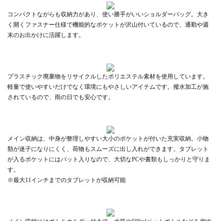
コンパクトながらも収納力があり、使い勝手がいいショルダーバッグ。大き
く開くファスナー仕様で機能的なポケットが沢山付いているので、通勤や週
末のお出かけに活躍します。
プラスチック廃棄物をリサイクルしたポリエステル素材を使用しています。
軽量で使いやすいだけでなく環境にもやさしいアイテムです。撥水加工が施
されているので、雨の日でも安心です。
メイン収納は、中身が整理しやすい大小のポケットが付いた充実収納。小物
類が迷子になりにくく、荷物もスムーズに出し入れができます。タブレット
が入るポケットにはパット入りなので、大切なPCや書類もしっかりと守りま
す。
※最大11インチまでのタブレットが収納可能