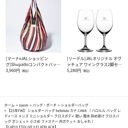
[マーナxJALショッピン
[リーデル]JALオリジナル オヴ
グ]Shupattoコンパクトバッグ
ァチュア ワイングラス2脚セッ
Drop JAL客室乗務員（LC）ス
3,960円
ト（レッドワイン）
5,280円
（税込）
（税込）
カーフ柄
ホーム
>
sixem
>
バッグ・ポーチ
>
ショルダーバッグ
>
【25年FW】 ショルダーバッグ hellolulu カナ CANA （ ハロルル バッグ レ
ディース メンズ ミニショルダー クロスボディ 軽い 撥水 斜め掛け クロスバ
ッグ ポシェット 小さめ ファスナー 内ポケット おしゃれ ）
【CAPULETOLIVE×FLATBLACK】