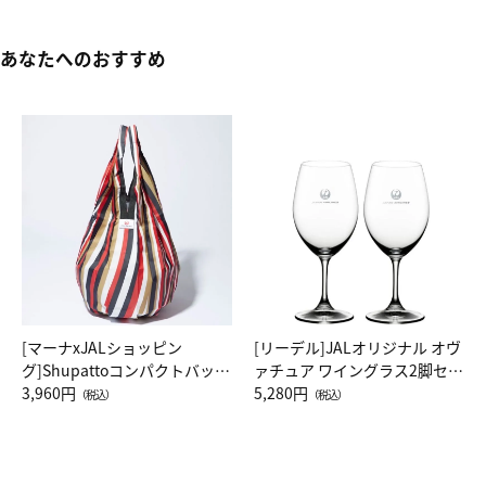
あなたへのおすすめ
[マーナxJALショッピン
[リーデル]JALオリジナル オヴ
グ]Shupattoコンパクトバッグ
ァチュア ワイングラス2脚セッ
Drop JAL客室乗務員（LC）ス
3,960円
ト（レッドワイン）
5,280円
（税込）
（税込）
カーフ柄