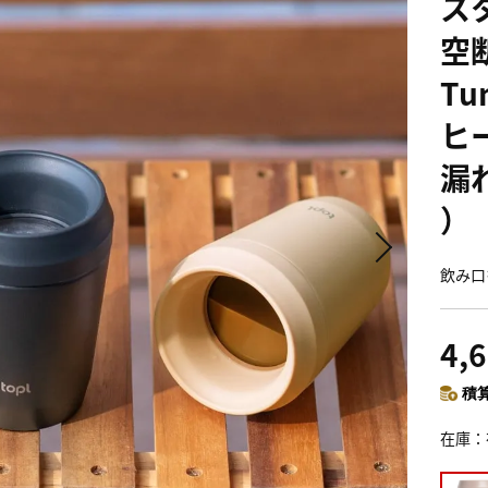
ス
空断
Tu
ヒ
漏
） 
飲み口
4,
積算
在庫