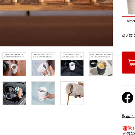
Almo
購入数
返品・