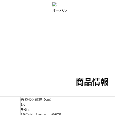
オーバル
商品情報
約 横40×縦30（cm）
1枚
ラタン
BROWN、Natural、WHITE