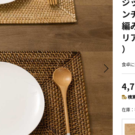
ジ
ン
編
リ
） 
食卓に
4,
積算
在庫