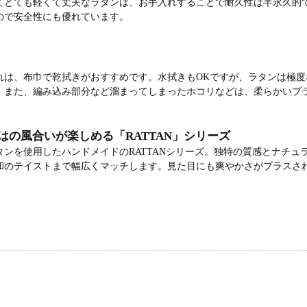
てとても軽くて丈夫なラタンは、お手入れすることで耐久性は半永久的
ので安全性にも優れています。
れは、布巾で乾拭きがおすすめです。水拭きもOKですが、ラタンは極
。また、編み込み部分など溜まってしまったホコリなどは、柔らかいブ
はの風合いが楽しめる「RATTAN」シリーズ
タンを使用したハンドメイドのRATTANシリーズ。独特の質感とナチュ
和のテイストまで幅広くマッチします。見た目にも爽やかさがプラスさ