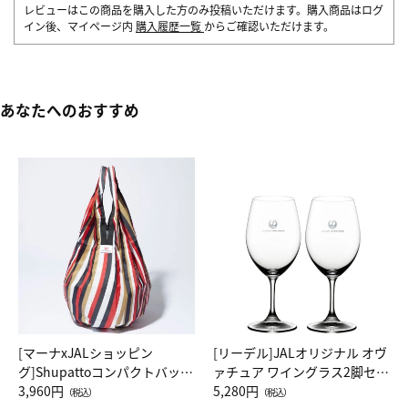
レビューはこの商品を購入した方のみ投稿いただけます。購入商品はログ
イン後、マイページ内
購入履歴一覧
からご確認いただけます。
あなたへのおすすめ
[マーナxJALショッピン
[リーデル]JALオリジナル オヴ
グ]Shupattoコンパクトバッグ
ァチュア ワイングラス2脚セッ
Drop JAL客室乗務員（LC）ス
3,960円
ト（レッドワイン）
5,280円
（税込）
（税込）