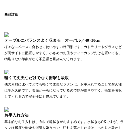
商品詳細
テーブルにバランスよく収まる オーバル／40×30cm
様々なスペースに合わせて使いやすい楕円形です。カトラリーやグラスなど
が両サイドに配置しやすく、小さめのお皿やティーカップだけを置いても、
物足りない印象がなく不思議と馴染んでくれます。
軽くて丈夫なだけでなく衝撃も吸収
他の素材に比べてとても軽くて丈夫なラタンは、お手入れすることで耐久性
は半永久的です。表面が平らになっているので物が置きやすく、衝撃を吸収
してくれるので安全性にも優れています。
お手入れ方法
基本的なお手入れは、布巾で乾拭きがおすすめです。水拭きもOKですが、ラ
タンは極度な乾燥や湿気を嫌うので、汚れを落とした後はしっかりと乾かし