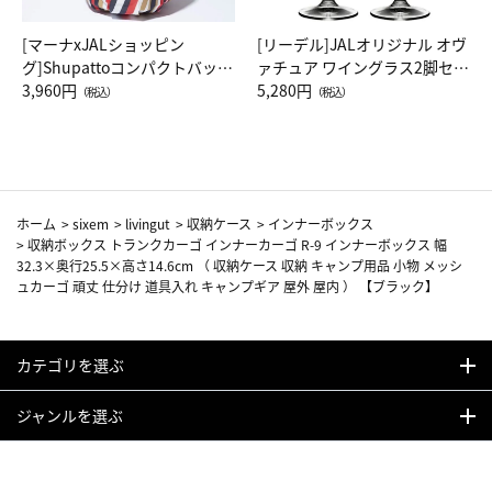
[マーナxJALショッピン
[リーデル]JALオリジナル オヴ
グ]Shupattoコンパクトバッグ
ァチュア ワイングラス2脚セッ
Drop JAL客室乗務員（LC）ス
3,960円
ト（レッドワイン）
5,280円
（税込）
（税込）
カーフ柄
ホーム
>
sixem
>
livingut
>
収納ケース
>
インナーボックス
>
収納ボックス トランクカーゴ インナーカーゴ R-9 インナーボックス 幅
32.3×奥行25.5×高さ14.6cm （ 収納ケース 収納 キャンプ用品 小物 メッシ
ュカーゴ 頑丈 仕分け 道具入れ キャンプギア 屋外 屋内 ） 【ブラック】
カテゴリを選ぶ
ジャンルを選ぶ