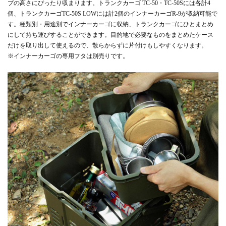
プの高さにぴったり収まります。トランクカーゴ TC-50・TC-50Sには各計4
個、トランクカーゴTC-50S LOWには計2個のインナーカーゴR-9が収納可能で
す。種類別・用途別でインナーカーゴに収納、トランクカーゴにひとまとめ
にして持ち運びすることができます。目的地で必要なものをまとめたケース
だけを取り出して使えるので、散らからずに片付けもしやすくなります。
※インナーカーゴの専用フタは別売りです。