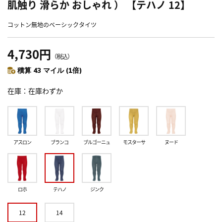
肌触り 滑らか おしゃれ ） 【テハノ 12】
コットン無地のベーシックタイツ
4,730円
（税込）
積算 43 マイル (1倍)
在庫
在庫わずか
アスロン
ブランコ
ブルゴーニュ
モスターサ
ヌード
ロホ
テハノ
ジンク
12
14