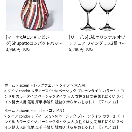
[マーナxJALショッピン
[リーデル]JALオリジナル オヴ
グ]Shupattoコンパクトバッグ
ァチュア ワイングラス2脚セッ
Drop JAL客室乗務員（LC）ス
3,960円
ト（レッドワイン）
5,280円
（税込）
（税込）
カーフ柄
ホーム
>
sixem
>
レッグウェア
>
タイツ
>
大人用
>
タイツ condor レディース S～M ベーシック プレーンタイツ カラー2 （ コ
ンドル カラータイツ ベーシックタイツ 大人 女性 S M 丈夫 破れにくい スペ
イン製 大人用 無地 厚手 手触り 肌触り 滑らか おしゃれ ） 【テハノ 12】
ホーム
>
sixem
>
condor（コンドル）
>
タイツ condor レディース S～M ベーシック プレーンタイツ カラー2 （ コ
ンドル カラータイツ ベーシックタイツ 大人 女性 S M 丈夫 破れにくい スペ
イン製 大人用 無地 厚手 手触り 肌触り 滑らか おしゃれ ） 【テハノ 12】