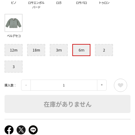
ピノ
ロサエンポル
ロホ
ロサパロ
トゥロン
バード
ベルデセコ
12m
18m
3ｍ
6ｍ
2
3
購入数：
在庫がありません