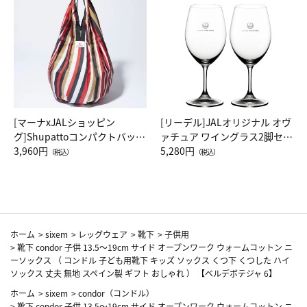
[マーナxJALショッピン
[リーデル]JALオリジナル オヴ
グ]Shupattoコンパクトバッグ
ァチュア ワイングラス2脚セッ
Drop JAL客室乗務員（LC）ス
3,960円
ト（レッドワイン）
5,280円
（税込）
（税込）
カーフ柄
ホーム
>
sixem
>
レッグウェア
>
靴下
>
子供用
>
靴下 condor 子供 13.5～19cm サイド オープンワーク ウォームコットン ニ
ーソックス （ コンドル 子ども用靴下 キッズ ソックス くつ下 くつした ハイ
ソックス 丈夫 無地 スペイン製 ギフト おしゃれ ） 【ベルデボテジャ 6】
ホーム
>
sixem
>
condor（コンドル）
>
靴下 condor 子供 13.5～19cm サイド オープンワーク ウォームコットン ニ