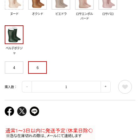
ヌード
オクシド
ピエドラ
ロサエンポル
ロサパロ
バード
ベルデボテジ
ャ
4
6
購入数：