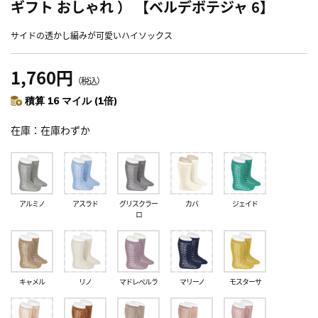
ギフト おしゃれ ） 【ベルデボテジャ 6】
サイドの透かし編みが可愛いハイソックス
1,760円
（税込）
積算 16 マイル (1倍)
在庫
在庫わずか
アルミノ
アスラド
グリスクラー
カバ
ジェイド
ロ
キャメル
リノ
マドレぺルラ
マリーノ
モスターサ