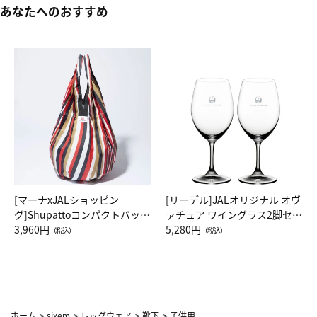
あなたへのおすすめ
[マーナxJALショッピン
[リーデル]JALオリジナル オヴ
グ]Shupattoコンパクトバッグ
ァチュア ワイングラス2脚セッ
Drop JAL客室乗務員（LC）ス
3,960円
ト（レッドワイン）
5,280円
（税込）
（税込）
カーフ柄
ホーム
>
sixem
>
レッグウェア
>
靴下
>
子供用