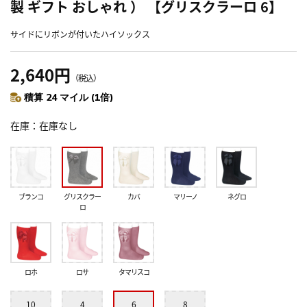
製 ギフト おしゃれ ） 【グリスクラーロ 6】
サイドにリボンが付いたハイソックス
2,640円
（税込）
積算 24 マイル (1倍)
在庫
在庫なし
ブランコ
グリスクラー
カバ
マリーノ
ネグロ
ロ
ロホ
ロサ
タマリスコ
10
4
6
8