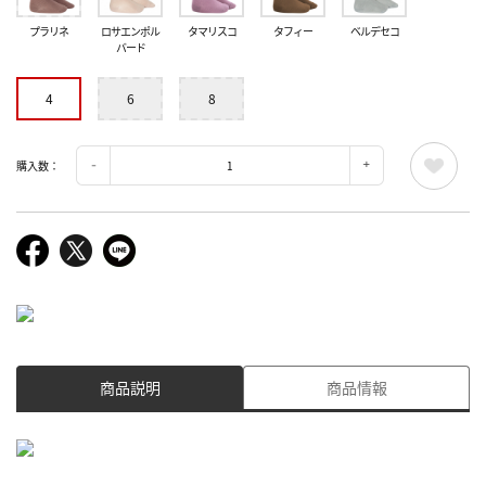
プラリネ
ロサエンポル
タマリスコ
タフィー
ベルデセコ
バード
4
6
8
購入数：
商品説明
商品情報