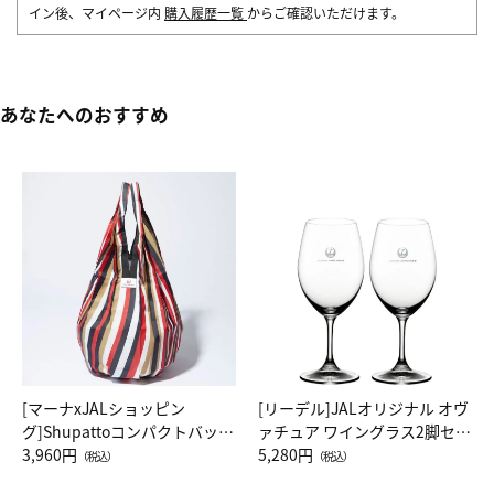
イン後、マイページ内
購入履歴一覧
からご確認いただけます。
あなたへのおすすめ
[マーナxJALショッピン
[リーデル]JALオリジナル オヴ
グ]Shupattoコンパクトバッグ
ァチュア ワイングラス2脚セッ
Drop JAL客室乗務員（LC）ス
3,960円
ト（レッドワイン）
5,280円
（税込）
（税込）
カーフ柄