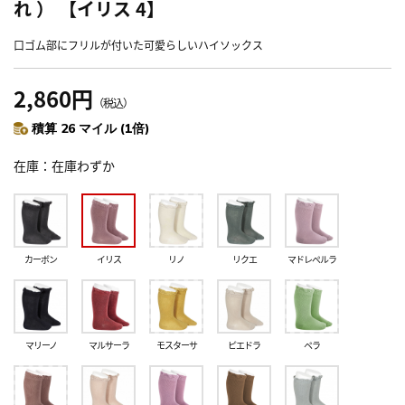
れ ） 【イリス 4】
口ゴム部にフリルが付いた可愛らしいハイソックス
2,860円
（税込）
積算 26 マイル (1倍)
在庫
在庫わずか
カーボン
イリス
リノ
リクエ
マドレぺルラ
マリーノ
マルサーラ
モスターサ
ピエドラ
ペラ