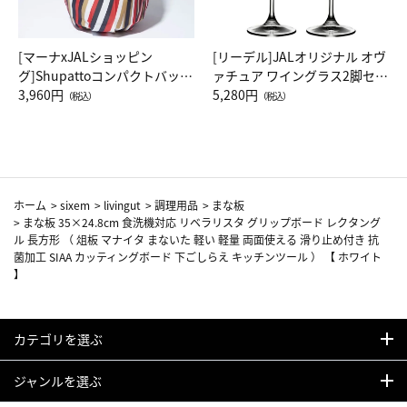
[マーナxJALショッピン
[リーデル]JALオリジナル オヴ
グ]Shupattoコンパクトバッグ
ァチュア ワイングラス2脚セッ
Drop JAL客室乗務員（LC）ス
3,960円
ト（レッドワイン）
5,280円
（税込）
（税込）
カーフ柄
ホーム
>
sixem
>
livingut
>
調理用品
>
まな板
>
まな板 35×24.8cm 食洗機対応 リベラリスタ グリップボード レクタング
ル 長方形 （ 俎板 マナイタ まないた 軽い 軽量 両面使える 滑り止め付き 抗
菌加工 SIAA カッティングボード 下ごしらえ キッチンツール ） 【 ホワイト
】
カテゴリを選ぶ
ジャンルを選ぶ