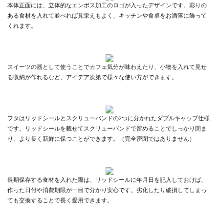
本体正面には、立体的なエンボス加工のロゴが入ったデザインです。彩りの
ある食材を入れて並べれば見栄えもよく、キッチンや食卓をお洒落に飾って
くれます。
スイーツの器として使うことでカフェ気分が味わえたり、小物を入れて見せ
る収納が作れるなど、アイデア次第で様々な使い方ができます。
フタはリッドシールとスクリューバンドの2つに分かれたダブルキャップ仕様
です。リッドシールを載せてスクリューバンドで留めることでしっかり閉ま
り、より長く新鮮に保つことができます。（完全密閉ではありません）
長期保存する食材を入れた際は、リッドシールに年月日を記入しておけば、
作った日付や消費期限が一目で分かり安心です。劣化したり破損してしまっ
ても交換することで長く愛用できます。