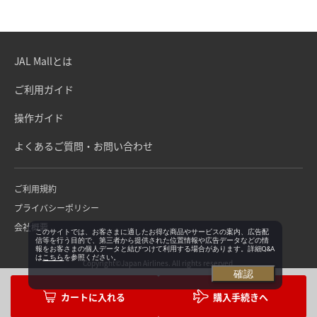
JAL Mallとは
ご利用ガイド
操作ガイド
よくあるご質問・お問い合わせ
ご利用規約
プライバシーポリシー
会社概要
このサイトでは、お客さまに適したお得な商品やサービスの案内、広告配
信等を行う目的で、第三者から提供された位置情報や広告データなどの情
報をお客さまの個人データと結びつけて利用する場合があります。詳細Q&A
は
こちら
を参照ください。
Copyright©Japan Airlines. All rights reserved.
確認
購入手続きへ