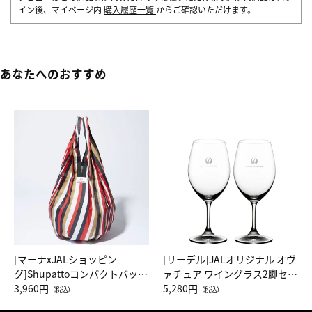
イン後、マイページ内
購入履歴一覧
からご確認いただけます。
あなたへのおすすめ
[マーナxJALショッピン
[リーデル]JALオリジナル オヴ
グ]Shupattoコンパクトバッグ
ァチュア ワイングラス2脚セッ
Drop JAL客室乗務員（LC）ス
3,960円
ト（レッドワイン）
5,280円
（税込）
（税込）
カーフ柄