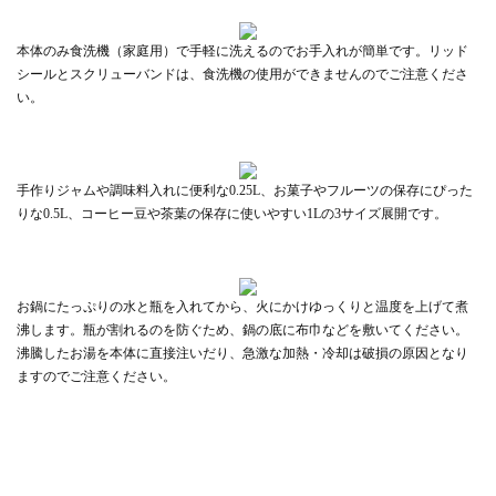
本体のみ食洗機（家庭用）で手軽に洗えるのでお手入れが簡単です。リッド
シールとスクリューバンドは、食洗機の使用ができませんのでご注意くださ
い。
手作りジャムや調味料入れに便利な0.25L、お菓子やフルーツの保存にぴった
りな0.5L、コーヒー豆や茶葉の保存に使いやすい1Lの3サイズ展開です。
お鍋にたっぷりの水と瓶を入れてから、火にかけゆっくりと温度を上げて煮
沸します。瓶が割れるのを防ぐため、鍋の底に布巾などを敷いてください。
沸騰したお湯を本体に直接注いだり、急激な加熱・冷却は破損の原因となり
ますのでご注意ください。