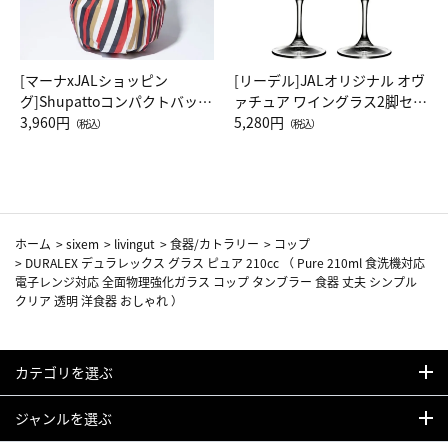
[マーナxJALショッピン
[リーデル]JALオリジナル オヴ
グ]Shupattoコンパクトバッグ
ァチュア ワイングラス2脚セッ
Drop JAL客室乗務員（LC）ス
3,960円
ト（レッドワイン）
5,280円
（税込）
（税込）
カーフ柄
ホーム
>
sixem
>
livingut
>
食器/カトラリー
>
コップ
>
DURALEX デュラレックス グラス ピュア 210cc （ Pure 210ml 食洗機対応
電子レンジ対応 全面物理強化ガラス コップ タンブラー 食器 丈夫 シンプル
クリア 透明 洋食器 おしゃれ ）
カテゴリを選ぶ
ジャンルを選ぶ