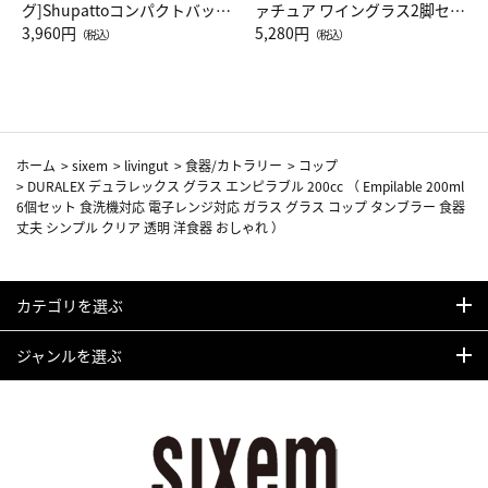
グ]Shupattoコンパクトバッグ
ァチュア ワイングラス2脚セッ
Drop JAL客室乗務員（LC）ス
3,960円
ト（レッドワイン）
5,280円
（税込）
（税込）
カーフ柄
ホーム
>
sixem
>
livingut
>
食器/カトラリー
>
コップ
>
DURALEX デュラレックス グラス エンピラブル 200cc （ Empilable 200ml
6個セット 食洗機対応 電子レンジ対応 ガラス グラス コップ タンブラー 食器
丈夫 シンプル クリア 透明 洋食器 おしゃれ ）
カテゴリを選ぶ
ジャンルを選ぶ