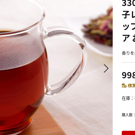
33
子
ッ
ア
香りを
99
積算
在庫
購入数