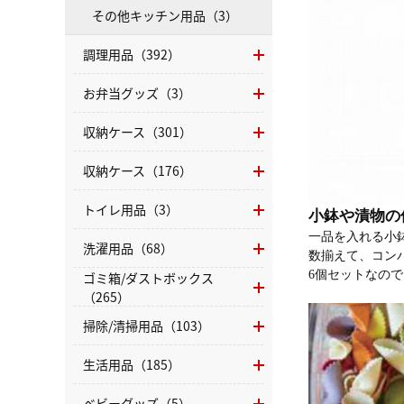
その他キッチン用品（3）
調理用品（392）
お弁当グッズ（3）
収納ケース（301）
収納ケース（176）
トイレ用品（3）
小鉢や漬物の
一品を入れる小
洗濯用品（68）
数揃えて、コン
6個セットなの
ゴミ箱/ダストボックス
（265）
掃除/清掃用品（103）
生活用品（185）
ベビーグッズ（5）