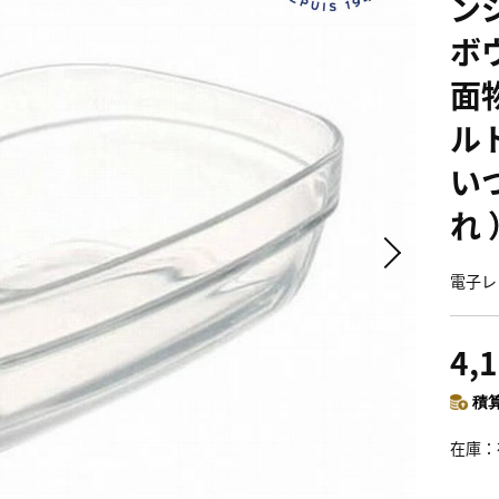
ン
ボ
面
ル
い
れ 
電子レ
4,
積算
在庫