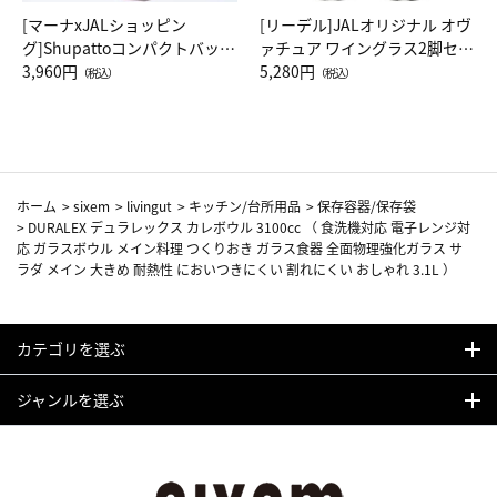
[マーナxJALショッピン
[リーデル]JALオリジナル オヴ
グ]Shupattoコンパクトバッグ
ァチュア ワイングラス2脚セッ
Drop JAL客室乗務員（LC）ス
3,960円
ト（レッドワイン）
5,280円
（税込）
（税込）
カーフ柄
ホーム
>
sixem
>
livingut
>
キッチン/台所用品
>
保存容器/保存袋
>
DURALEX デュラレックス カレボウル 3100cc （ 食洗機対応 電子レンジ対
応 ガラスボウル メイン料理 つくりおき ガラス食器 全面物理強化ガラス サ
ラダ メイン 大きめ 耐熱性 においつきにくい 割れにくい おしゃれ 3.1L ）
カテゴリを選ぶ
ジャンルを選ぶ