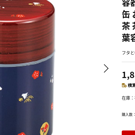
容
缶
茶
葉
フタと
1,
積算
在庫
購入数