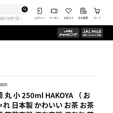
ログイン
クーポン
お気入り
注文履歴
カート
#スーツケース
ixem
 丸 小 250ml HAKOYA （ お
ゃれ 日本製 かわいい お茶 お茶