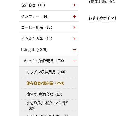
●茶葉本来の香
保存容器（10）
タンブラー（44）
おすすめポイン
コーヒー用品（12）
折りたたみ傘（10）
livingut（4079）
キッチン/台所用品（700）
キッチン収納用品（100）
保存容器/保存袋（259）
漬物/果実酒容器（13）
水切り/洗い桶/シンク周り
（89）