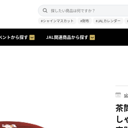
#シャインマスカット
#財布
#JALカレンダー
ベントから探す
JAL関連商品から探す
s
茶筒
し