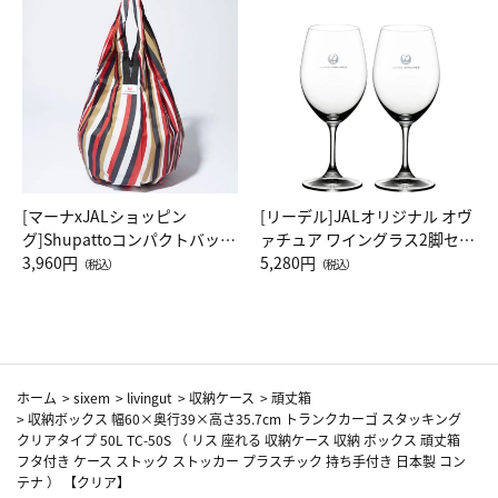
[マーナxJALショッピン
[リーデル]JALオリジナル オヴ
グ]Shupattoコンパクトバッグ
ァチュア ワイングラス2脚セッ
Drop JAL客室乗務員（LC）ス
3,960円
ト（レッドワイン）
5,280円
（税込）
（税込）
カーフ柄
ホーム
>
sixem
>
livingut
>
収納ケース
>
頑丈箱
>
収納ボックス 幅60×奥行39×高さ35.7cm トランクカーゴ スタッキング
クリアタイプ 50L TC-50S （ リス 座れる 収納ケース 収納 ボックス 頑丈箱
フタ付き ケース ストック ストッカー プラスチック 持ち手付き 日本製 コン
テナ ） 【クリア】