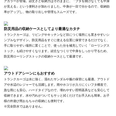
アカラーが登場。頑丈さと収納力はそのままに、「フタを開けなくても中身
が見える」という便利さが加わりました。中身が一目で分かるので、収納効
率がアップし、物の取り出しや管理もスムーズです。
防災用品の収納ケースとしてより最適なカタチ
トランクカーゴは、リビングやキッチンなど目につく場所にも置きやすいシ
ンプルなデザイン。防災用品をすぐに使える位置に保管できるだけでなく、
手に取りやすい場所に置くことで、使った分を補充していく「ローリングス
トック」も続けやすくなります。頑丈なつくりで中身をしっかり守るため、
防災用ローリングストックの収納ケースとして最適です。
アウトドアシーンにもおすすめ
トランクカーゴは水に強く、濡れたサンダルや服の保管にも最適。アウトド
アや水辺のレジャーでも活躍します。雨やホコリが入りにくいフタ構造で、
急な雨にも安心。ハードタイプなので、壊れやすい照明器具なども安心して
収納できます。水や汚れがついてもサッと拭くだけでお手入れも簡単。お子
様の外遊び用おもちゃの収納にも便利です。
※完全防水ではありません。