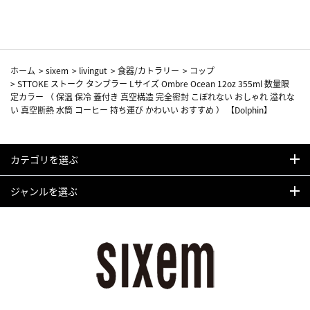
カーフ柄
ホーム
>
sixem
>
livingut
>
食器/カトラリー
>
コップ
>
STTOKE ストーク タンブラー Lサイズ Ombre Ocean 12oz 355ml 数量限
定カラー （ 保温 保冷 蓋付き 真空構造 完全密封 こぼれない おしゃれ 溢れな
い 真空断熱 水筒 コーヒー 持ち運び かわいい おすすめ ） 【Dolphin】
カテゴリを選ぶ
ジャンルを選ぶ