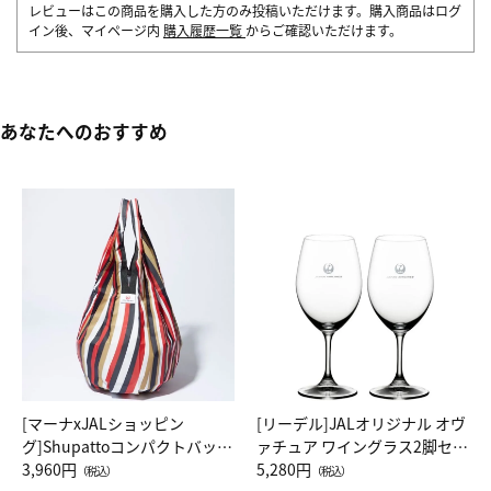
レビューはこの商品を購入した方のみ投稿いただけます。購入商品はログ
イン後、マイページ内
購入履歴一覧
からご確認いただけます。
あなたへのおすすめ
[マーナxJALショッピン
[リーデル]JALオリジナル オヴ
グ]Shupattoコンパクトバッグ
ァチュア ワイングラス2脚セッ
Drop JAL客室乗務員（LC）ス
3,960円
ト（レッドワイン）
5,280円
（税込）
（税込）