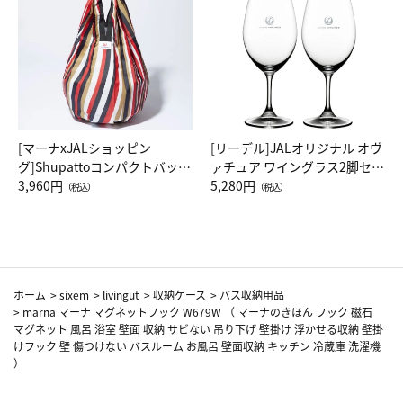
[マーナxJALショッピン
[リーデル]JALオリジナル オヴ
グ]Shupattoコンパクトバッグ
ァチュア ワイングラス2脚セッ
Drop JAL客室乗務員（LC）ス
3,960円
ト（レッドワイン）
5,280円
（税込）
（税込）
カーフ柄
ホーム
>
sixem
>
livingut
>
収納ケース
>
バス収納用品
>
marna マーナ マグネットフック W679W （ マーナのきほん フック 磁石
マグネット 風呂 浴室 壁面 収納 サビない 吊り下げ 壁掛け 浮かせる収納 壁掛
けフック 壁 傷つけない バスルーム お風呂 壁面収納 キッチン 冷蔵庫 洗濯機
）