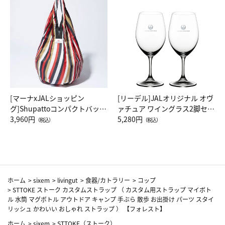
[マーナxJALショッピン
[リーデル]JALオリジナル オヴ
グ]Shupattoコンパクトバッグ
ァチュア ワイングラス2脚セッ
Drop JAL客室乗務員（LC）ス
3,960円
ト（レッドワイン）
5,280円
（税込）
（税込）
カーフ柄
ホーム
>
sixem
>
livingut
>
食器/カトラリー
>
コップ
>
STTOKE ストーク カスタムストラップ （ カスタム用ストラップ マイボト
ル 水筒 マグボトル アウトドア キャンプ 手ぶら 散歩 お出掛け パーツ スタイ
リッシュ かわいい おしゃれ ストラップ ） 【フォレスト】
ホーム
>
sixem
>
STTOKE（ストーク）