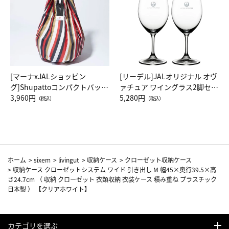
[マーナxJALショッピン
[リーデル]JALオリジナル オヴ
グ]Shupattoコンパクトバッグ
ァチュア ワイングラス2脚セッ
Drop JAL客室乗務員（LC）ス
3,960円
ト（レッドワイン）
5,280円
（税込）
（税込）
カーフ柄
ホーム
>
sixem
>
livingut
>
収納ケース
>
クローゼット収納ケース
>
収納ケース クローゼットシステム ワイド 引き出し M 幅45×奥行39.5×高
さ24.7cm （ 収納 クローゼット 衣類収納 衣装ケース 積み重ね プラスチック
日本製 ） 【クリアホワイト】
カテゴリを選ぶ