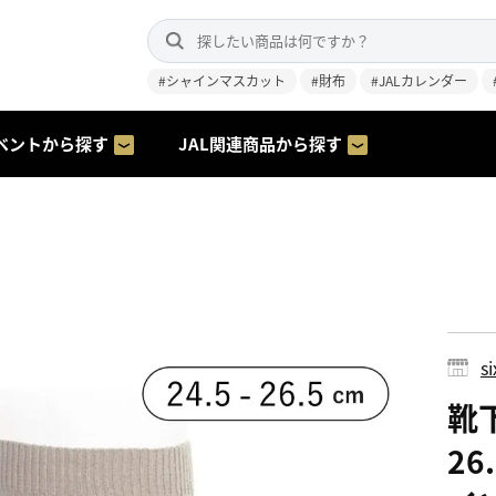
#シャインマスカット
#財布
#JALカレンダー
ベントから探す
JAL関連商品から探す
s
靴下
26