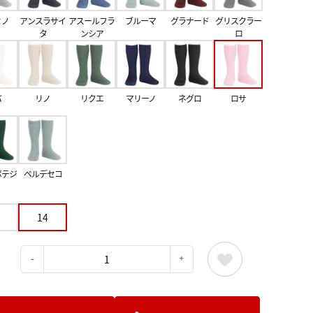
ミノ
アンスラサイ
アスールフラ
ブルーマ
グラナード
グリスクラー
タ
ンシア
ロ
バ
リノ
リクエ
マリーノ
ネグロ
ロサ
ボテジ
ベルデセコ
14
：