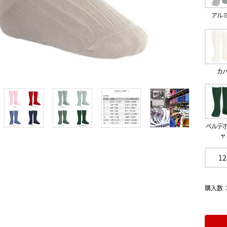
アル
カ
ベルデ
ャ
12
購入数