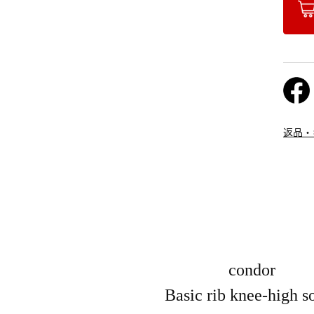
返品・
condor
Basic rib knee-high s