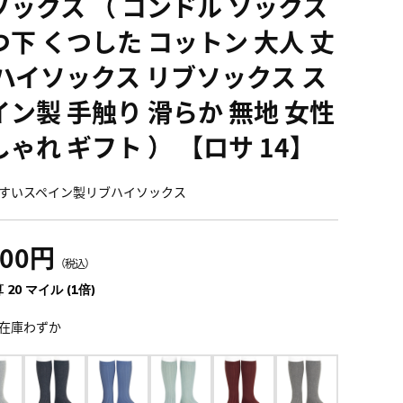
ソックス （ コンドル ソックス
つ下 くつした コットン 大人 丈
 ハイソックス リブソックス ス
イン製 手触り 滑らか 無地 女性
ゃれ ギフト ） 【ロサ 14】
すいスペイン製リブハイソックス
200円
（税込）
 20 マイル (1倍)
在庫わずか