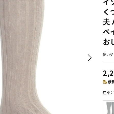
イ
く
夫
ペ
おし
使いや
2,
積算
在庫