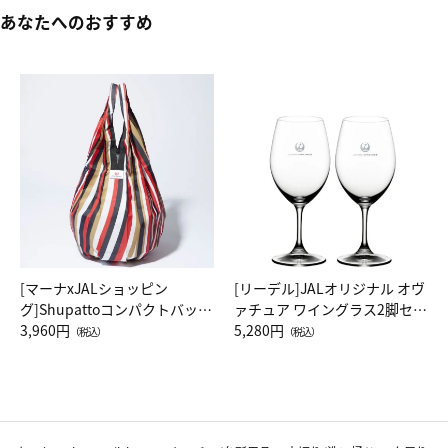
あなたへのおすすめ
[マーナxJALショッピン
[リーデル]JALオリジナル オヴ
グ]Shupattoコンパクトバッグ
ァチュア ワイングラス2脚セッ
Drop JAL客室乗務員（LC）ス
3,960円
ト（レッドワイン）
5,280円
（税込）
（税込）
カーフ柄