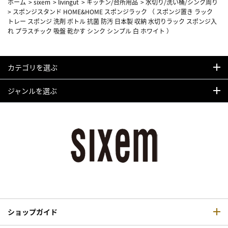
ホーム
>
sixem
>
livingut
>
キッチン/台所用品
>
水切り/洗い桶/シンク周り
>
スポンジスタンド HOME&HOME スポンジラック （ スポンジ置き ラック
トレー スポンジ 洗剤 ボトル 抗菌 防汚 日本製 収納 水切りラック スポンジ入
れ プラスチック 吸盤 乾かす シンク シンプル 白 ホワイト ）
カテゴリを選ぶ
ジャンルを選ぶ
ショップガイド