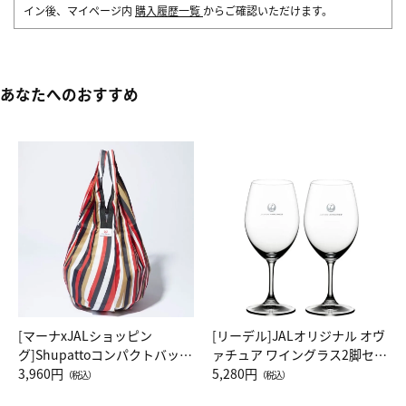
イン後、マイページ内
購入履歴一覧
からご確認いただけます。
あなたへのおすすめ
[マーナxJALショッピン
[リーデル]JALオリジナル オヴ
グ]Shupattoコンパクトバッグ
ァチュア ワイングラス2脚セッ
Drop JAL客室乗務員（LC）ス
3,960円
ト（レッドワイン）
5,280円
（税込）
（税込）
カーフ柄