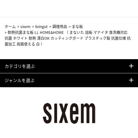
ホーム
>
sixem
>
livingut
>
調理用品
>
まな板
>
耐熱抗菌まな板 LL HOME&HOME （ まないた 俎板 マナイタ 食洗機対応
抗菌 ホワイト 耐熱 漂白OK カッティングボード プラスチック製 抗菌仕様 抗
菌加工 両面使える 白 ）
カテゴリを選ぶ
ジャンルを選ぶ