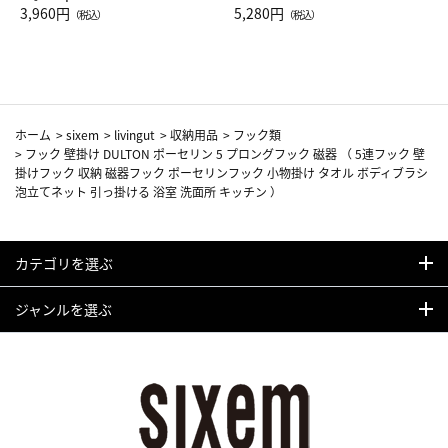
Drop JAL客室乗務員（LC）ス
3,960円
ト（レッドワイン）
5,280円
（税込）
（税込）
カーフ柄
ホーム
>
sixem
>
livingut
>
収納用品
>
フック類
>
フック 壁掛け DULTON ポーセリン 5 プロングフック 磁器 （ 5連フック 壁
掛けフック 収納 磁器フック ポーセリンフック 小物掛け タオル ボディブラシ
泡立てネット 引っ掛ける 浴室 洗面所 キッチン ）
カテゴリを選ぶ
ジャンルを選ぶ