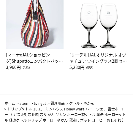
[マーナxJALショッピン
[リーデル]JALオリジナル オヴ
グ]Shupattoコンパクトバッグ
ァチュア ワイングラス2脚セッ
Drop JAL客室乗務員（LC）ス
3,960円
ト（レッドワイン）
5,280円
（税込）
（税込）
カーフ柄
ホーム
>
sixem
>
livingut
>
調理用品
>
ケトル・やかん
>
ドリップケトル 1L ムーミンハウス Honey Ware ハニーウェア 富士ホーロ
ー （ ガス火対応 IH対応 やかん ヤカン ホーロー製ケトル 薬缶 ホーローケト
ル 琺瑯ケトル ドリップ ホーローやかん 湯沸し ポット コーヒー おしゃれ ）