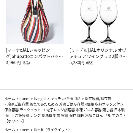
[マーナxJALショッピン
[リーデル]JALオリジナル オヴ
グ]Shupattoコンパクトバッグ
ァチュア ワイングラス2脚セッ
Drop JAL客室乗務員（LC）ス
3,960円
ト（レッドワイン）
5,280円
（税込）
（税込）
カーフ柄
ホーム
>
sixem
>
livingut
>
キッチン/台所用品
>
保存容器/保存袋
>
冷凍ご飯容器 蒸気であたためる 冷凍ごはん容器 4個組 収納ボックス付き
保存容器 ライクイット （ 電子レンジ調理器 冷凍 ごはん容器 蒸し器 日本製
like-it ご飯容器 レンジ 食洗機 対応 容器 保存 調理 冷凍ごはん ザル すのこ ）
【ホワイト】
ホーム
>
sixem
>
like-it（ライクイット）