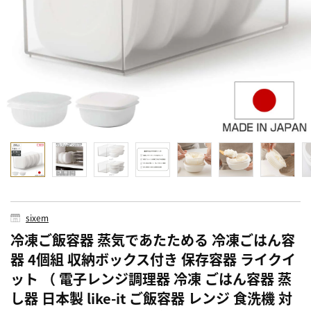
sixem
冷凍ご飯容器 蒸気であたためる 冷凍ごはん容
器 4個組 収納ボックス付き 保存容器 ライクイ
ット （ 電子レンジ調理器 冷凍 ごはん容器 蒸
し器 日本製 like-it ご飯容器 レンジ 食洗機 対