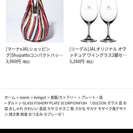
[マーナxJALショッピン
[リーデル]JALオリジナル オヴ
グ]Shupattoコンパクトバッグ
ァチュア ワイングラス2脚セッ
Drop JAL客室乗務員（LC）ス
3,960円
ト（レッドワイン）
5,280円
（税込）
（税込）
カーフ柄
ホーム
>
sixem
>
livingut
>
食器/カトラリー
>
プレート・皿
>
ダルトン GLASS FISHERY PLATE SCORPIONFISH （ DULTON ガラス 皿 お
皿 おしゃれ かわいい 長皿 カサゴ かさご 魚 さかな サカナ モザイク風デザイ
ン 焼き魚 刺身 おつまみ カプレーゼ ）