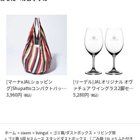
[マーナxJALショッピン
[リーデル]JALオリジナル オヴ
グ]Shupattoコンパクトバッグ
ァチュア ワイングラス2脚セッ
Drop JAL客室乗務員（LC）ス
3,960円
ト（レッドワイン）
5,280円
（税込）
（税込）
カーフ柄
ホーム
>
sixem
>
livingut
>
ゴミ箱/ダストボックス
>
リビング用
>
ゴミ箱 5段 Nスムース スタンドダストボックス （ ごみ箱 19L×5 ふた付き