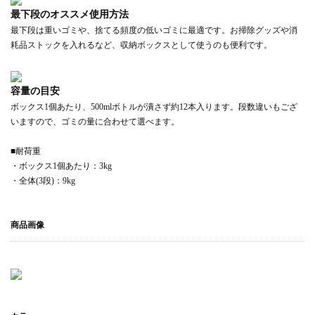
最下段のオススメ使用方法
最下段は重いゴミや、捨てる頻度の低いゴミに最適です。お掃除グッズや消
耗品ストックを入れるなど、収納ボックスとして使うのも便利です。
容量の目安
ボックス1個あたり、500mlボトルが潰さず約12本入ります。段数違いもござ
いますので、ゴミの量に合わせて選べます。
■耐荷重
・ボックス1個あたり：3kg
・全体(3段)：9kg
商品画像