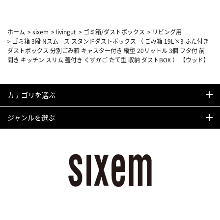
ホーム
>
sixem
>
livingut
>
ゴミ箱/ダストボックス
>
リビング用
>
ゴミ箱 3段 Nスムース スタンドダストボックス （ ごみ箱 19L×3 ふた付き
ダストボックス 分別ごみ箱 キャスター付き 縦型 20リットル 3個 フタ付 前
開き キッチン スリム 蓋付き くずかご たて型 収納 ダストBOX ） 【ウッド】
カテゴリを選ぶ
ジャンルを選ぶ