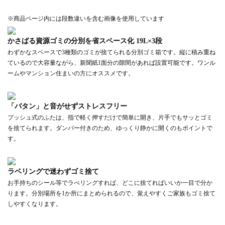
※商品ページ内には段数違いを含む画像を使用しています
かさばる資源ゴミの分別を省スペース化 19L×3段
わずかなスペースで3種類のゴミが捨てられる分別ゴミ箱です。縦に積み重ね
ているので大容量ながら、新聞紙1面分の隙間があれば設置可能です。ワンル
ームやマンション住まいの方にオススメです。
「バタン」と音がせずストレスフリー
プッシュ式のふたは、指で軽く押すだけで簡単に開き、片手でもサッとゴミ
を捨てられます。ダンパー付きのため、ゆっくり静かに開くのもポイントで
す。
ラベリングで迷わずゴミ捨て
お手持ちのシール等でラべリングすれば、どこに捨てればいいか一目で分か
ります。分別場所を1か所にまとめられるので、覚えやすくご家族もゴミ捨て
しやすくなります。