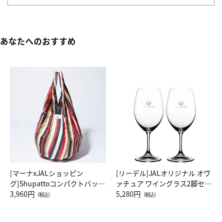
あなたへのおすすめ
[マーナxJALショッピン
[リーデル]JALオリジナル オヴ
グ]Shupattoコンパクトバッグ
ァチュア ワイングラス2脚セッ
Drop JAL客室乗務員（LC）ス
3,960円
ト（レッドワイン）
5,280円
（税込）
（税込）
カーフ柄