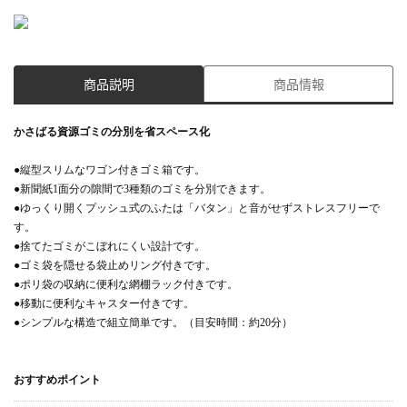
商品説明
商品情報
かさばる資源ゴミの分別を省スペース化
●縦型スリムなワゴン付きゴミ箱です。
●新聞紙1面分の隙間で3種類のゴミを分別できます。
●ゆっくり開くプッシュ式のふたは「バタン」と音がせずストレスフリーで
す。
●捨てたゴミがこぼれにくい設計です。
●ゴミ袋を隠せる袋止めリング付きです。
●ポリ袋の収納に便利な網棚ラック付きです。
●移動に便利なキャスター付きです。
●シンプルな構造で組立簡単です。（目安時間：約20分）
おすすめポイント